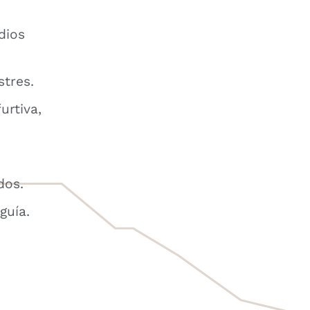
dios
tres.
urtiva,
dos.
guía.