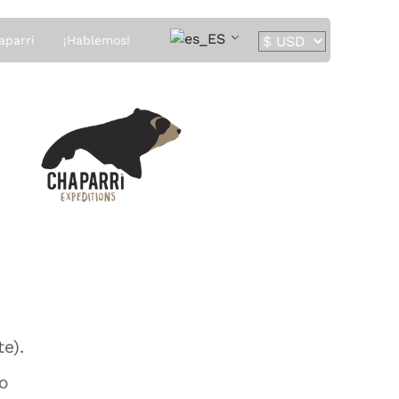
aparrí
¡Hablemos!
e).
o